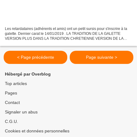
Les retardataires (adhérents et amis) ont un petit sursis pour s'inscrire à la
galette. Dernier carat le 14/01/2019 . LA TRADITION DE LA GALETTE
VERSION PLUS DANS LA TRADITION CHRETIENNE VERSION DE LA
TRADITION REVISITEE PAR UN HUMORISTE UN BRIN ICO...
< Page précédente
Page suivante >
Hébergé par Overblog
Top articles
Pages
Contact
Signaler un abus
C.G.U.
Cookies et données personnelles