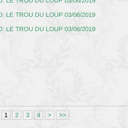
1
2
3
4
>
>>