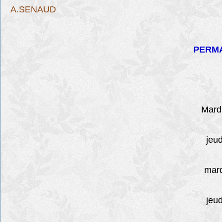
A.SENAUD
PERMA
Mardi
jeudi
mardi 
jeudi