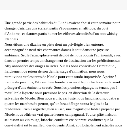
Une grande partie des habituels du Lundi avaient choisi cette semaine pour
changer d'air. Les uns étaient partis s'époumoner en altitude, du coté
d'Andorre,
et d'autres partis humer les effluves alcoolisés d'un bon whisky
Irlandais.
Nous étions une dizaine en piste dont un privilégié bien entouré,
accompagné de neuf très charmantes dames le tout dans une joyeuse
ambiance. Seule l'atmosphère avait décidé de nous pourrir l'après-midi, avec
dans un premier temps un changement de destination car les prédictions sur
Ally annoncées des orages musclés. Sur les bons conseils de Dominique ,
fraichement de retour de son dernier stage d'animation, nous nous
retrouvions sur les terres de Nicole pour cette rando improvisée. A peine à
moitié du parcours, l'atmosphère lourde obscurcit le proche horizon laissant
présager d'une éminente saucée. Sous les premiers zigzags, ne tenant pas à
mouiller la liquette nous pressions le pas en direction de la demeure
salvatrice de Nicole. Bien nous a pris, car juste nous franchissions, quatre à
quatre les marches du perron, qu’ un beau déluge sonna le glas de la
randonnée. Rien à regretter, bien au sec, une magnifique tablée préparée par
Nicole nous offrir un vrai quatre heures campagnard. Tourte, pâté maison,
saucisson au vin rouge, brioche, confiture etc. vinrent confirmer que la
convivialité est le meilleur des dopants. Ainsi, confortablement attablés nous