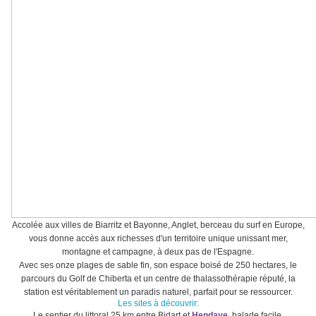
Accolée aux villes de Biarritz et Bayonne, Anglet, berceau du surf en Europe,
vous donne accès aux richesses d'un territoire unique unissant mer,
montagne et campagne, à deux pas de l'Espagne.
Avec ses onze plages de sable fin, son espace boisé de 250 hectares, le
parcours du Golf de Chiberta et un centre de thalassothérapie réputé, la
station est véritablement un paradis naturel, parfait pour se ressourcer.
Les sites à découvrir:
Le sentier du littoral 25 km entre Bidart et
Hendaye
, balade facile.