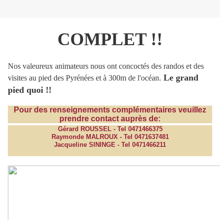
COMPLET !!
Nos valeureux animateurs nous ont concoctés des randos et des
Le grand
visites au pied des Pyrénées et à 300m de l'océan.
pied quoi !!
Pour des renseignements complémentaires veuillez
prendre contact auprès de:
Gérard ROUSSEL - Tel 0471466375
Raymonde MALROUX - Tel 0471637481
Jacqueline SININGE - Tel 0471466211