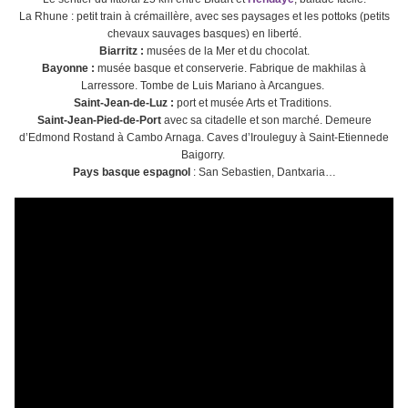
La Rhune : petit train à crémaillère, avec ses paysages et les pottoks (petits
chevaux sauvages basques) en liberté.
Biarritz :
musées de la Mer et du chocolat.
Bayonne :
musée basque et conserverie. Fabrique de makhilas à
Larressore. Tombe de Luis Mariano à Arcangues.
Saint-Jean-de-Luz :
port et musée Arts et Traditions.
Saint-Jean-Pied-de-Port
avec sa citadelle et son marché. Demeure
d’Edmond Rostand à Cambo Arnaga. Caves d’Irouleguy à Saint-Etiennede
Baigorry.
Pays basque espagnol
: San Sebastien, Dantxaria…