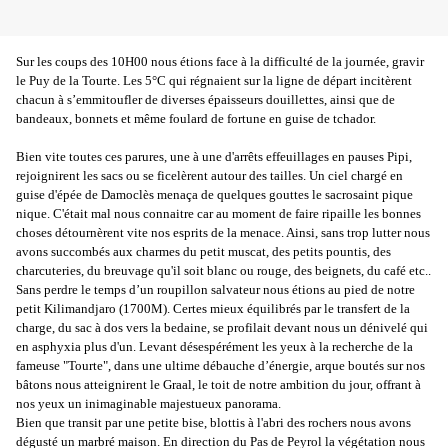
Sur les coups des 10H00 nous étions face à la difficulté de la journée, gravir
le Puy de la Tourte. Les 5°C qui régnaient sur la ligne de départ incitèrent
chacun à s’emmitoufler de diverses épaisseurs douillettes, ainsi que de
bandeaux, bonnets et même foulard de fortune en guise de tchador.
Bien vite toutes ces parures, une à une d'arrêts effeuillages en pauses Pipi,
rejoignirent les sacs ou se ficelèrent autour des tailles. Un ciel chargé en
guise d'épée de Damoclès menaça de quelques gouttes le sacrosaint pique
nique. C'était mal nous connaitre car au moment de faire ripaille les bonnes
choses détournèrent vite nos esprits de la menace. Ainsi, sans trop lutter nous
avons succombés aux charmes du petit muscat, des petits pountis, des
charcuteries, du breuvage qu'il soit blanc ou rouge, des beignets, du café etc..
Sans perdre le temps d’un roupillon salvateur nous étions au pied de notre
petit Kilimandjaro (1700M). Certes mieux équilibrés par le transfert de la
charge, du sac à dos vers la bedaine, se profilait devant nous un dénivelé qui
en asphyxia plus d'un. Levant désespérément les yeux à la recherche de la
fameuse "Tourte", dans une ultime débauche d’énergie, arque boutés sur nos
bâtons nous atteignirent le Graal, le toit de notre ambition du jour, offrant à
nos yeux un inimaginable majestueux panorama.
Bien que transit par une petite bise, blottis à l'abri des rochers nous avons
dégusté un marbré maison. En direction du Pas de Peyrol la végétation nous