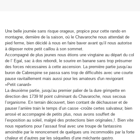
Une belle journée sans risque orageux, propice pour cette rando en
montagne, dernière de la saison, où le Chavaroche nous attendait de
pied ferme, bien décidé à nous en faire baver avant qu’il nous autorise
à déposer notre petit caillou à son sommet.
Accompagné de plus jeunes nous étions une vingtaine au départ du col
de l’ Egal, sac à dos rebondi, le sourire en banane sans trop présumer
des forces nécessaires à cette ascension. La première partie jusqu’au
buron de Cabrespine se passa sans trop de difficultés avec une courte
pause ravitaillement mais aussi pour les amateurs d'un revigorant
«Petit canard»
La deuxième partie, jusqu’au premier palier de la dure grimpette en
direction des 1739 M point culminant du Chavaroche, nous secoua
l’organisme. En terrain découvert, bien contant de déchausser et de
pauser l’arrière train le temps d’un casse -croûte certes salvateur, bien
arrosé et accompagné de petits plus, nous avons souffert de
l’exposition au soleil, malgré des protections bien originales,!. Bien vite
nous repartions pour l’assaut final avec une troupe de fantassins
amoindrie par le renoncement de quelques uns incommodés par la forte
chaleur et d’autres par les séquelles d’une méchante gastro.