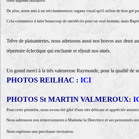
cette superbe initiative.
De plus, notre ami à un très harmonieux organe vocal qu'il utilise de bon gré po
Cela commence à faire beaucoup de satisfécits pour un seul homme, mais Baptiste
Trêve de plaisanteries, nous adressons aussi nos bravos aux deux aut
répertoire éclectique qui enchante et réjouit nos ainés.
Un grand merci à la très valeureuse Raymonde, pour la qualité de ses
PHOTOS REILHAC :
ICI
PHOTOS St MARTIN VALMEROUX:
I
Pour cette première, nous avons été gâté d'une très délicate et appréciée attenti
Nous adressons nos remerciements à Madame la Directrice et ses personnels ains
Nous espérons une prochaine invitation.