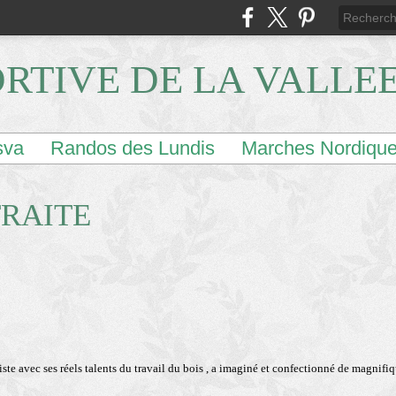
ORTIVE DE LA VALLE
sva
Randos des Lundis
Marches Nordiqu
TRAITE
ste avec ses réels talents du travail du bois , a imaginé et confectionné de magnifi