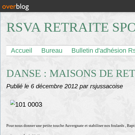
RSVA RETRAITE SP
Accueil
Bureau
Bulletin d'adhésion R
DANSE : MAISONS DE RE
Publié le
6 décembre 2012
par rsjussacoise
Pour nous donner une petite touche Auvergnate et stabiliser nos foulards , Bapti