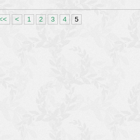
<<
<
1
2
3
4
5