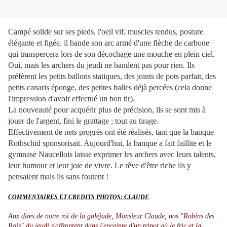
Campé solide sur ses pieds, l'oeil vif, muscles tendus, posture
élégante et figée. il bande son arc armé d'une flèche de carbone
qui transpercera lors de son décochage une mouche en plein ciel.
Oui, mais les archers du jeudi ne bandent pas pour rien. Ils
préfèrent les petits ballons statiques, des joints de pots parfait, des
petits canaris éponge, des petites balles déjà percées (cela donne
l'impression d'avoir effectué un bon tir).
La nouveauté pour acquérir plus de précision, ils se sont mis à
jouer de l'argent, fini le grattage ; tout au tirage.
Effectivement de nets progrès ont été réalisés, tant que la banque
Rothschid sponsorisait. Aujourd'hui, la banque a fait faillite et le
gymnase Naucellois laisse exprimer les archers avec leurs talents,
leur humour et leur joie de vivre. Le rêve d'être riche ils y
pensaient mais ils sans foutent !
COMMENTAIRES ET CREDITS PHOTOS: CLAUDE
Aux dires de notre roi de la galéjade, Monsieur Claude, nos "Robins des
Bois" du jeudi s'affrontent dans l'enceinte d'un tripot où le fric et la