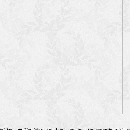
n bien aimé. Une fois encore ils nous guidèrent sur leur territoire à la cu