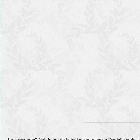
La " castogne" était le but de la ballade au pays de Danielle et de so