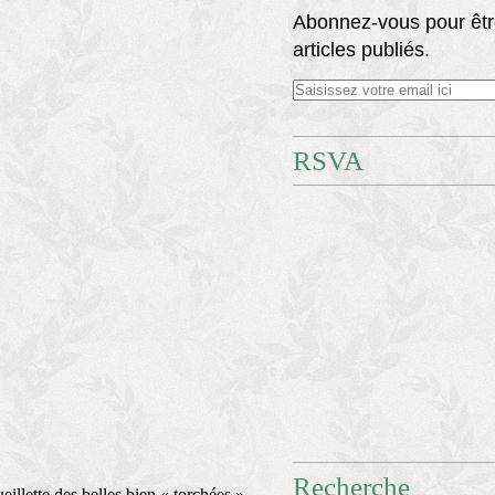
Abonnez-vous pour êtr
articles publiés.
RSVA
Recherche
eillette des belles bien « torchées »