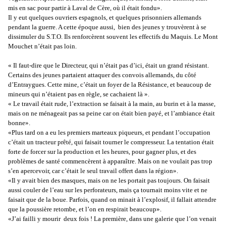
mis en sac pour partir à Laval de
Cère
, où il était fondu».
Il y eut quelques ouvriers espagnols, et quelques prisonniers allemands
pendant la guerre. A cette époque aussi, bien des jeunes y trouvèrent à se
dissimuler du S.T.O. Ils renforcèrent souvent les effectifs du Maquis. Le Mont
Mouchet
n’était pas loin.
« Il faut-dire que le Directeur, qui n’était pas d’ici, était un grand résistant.
Certains des jeunes partaient attaquer des convois allemands, du côté
d’Entraygues. Cette mine, c’était un foyer de la Résistance, et beaucoup de
mineurs qui n’étaient pas en règle, se cachaient là ».
« Le travail était rude, l’extraction se faisait à la main, au burin et à la masse,
mais on ne ménageait pas sa peine car on était bien payé, et l’ambiance était
bonne».
«Plus tard on a eu les premiers marteaux piqueurs, et pendant l’occupation
c’était un tracteur prêté, qui faisait tourner le compresseur. La tentation était
forte de forcer sur la production et les heures, pour gagner plus, et des
problèmes de santé commencèrent à apparaître. Mais on ne voulait pas trop
s’en apercevoir, car c’était le seul travail offert dans la région».
«Il y avait bien des masques, mais on ne les portait pas toujours. On faisait
aussi couler de l’eau sur les perforateurs, mais ça tournait moins vite et ne
faisait que de la boue. Parfois, quand on minait à l’explosif, il fallait attendre
que la poussière retombe, et l’on en respirait beaucoup».
«J’ai failli y mourir deux fois ! La première, dans une galerie que l’on venait