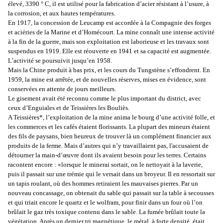
élevé, 3390 ° C, il est utilisé pour la fabrication d’acier résistant à l’usure, à
la corrosion, et aux hautes températures.
En 1917, la concession de
Leucamp
est accordée à la Compagnie des forges
et aciéries de la Marine et d’
Homécourt
. La mine connaît une intense activité
à la fin de la guerre, mais son exploitation est laborieuse et les travaux sont
suspendus en 1919. Elle est
réouverte
en 1941 et sa capacité est augmentée.
L’activité se poursuivit jusqu’en 1958.
Mais la Chine produit à bas prix, et les cours du Tungstène s’effondrent. En
1959, la mine est arrêtée, et de nouvelles réserves, mises en évidence, sont
conservées en attente de jours meilleurs.
Le gisement avait été reconnu comme le plus important du district, avec
ceux d’
Enguiales
et de
Teissières
les
Bouliès
.
A
Teissières
*, l’exploitation de la mine anima le bourg d’une activité folle, et
les commerces et les cafés étaient florissants. La plupart des mineurs étaient
des fils de paysans, bien heureux de trouver là un complément financier aux
produits de la ferme. Mais d’autres qui n’y travaillaient pas, l'accusaient de
détourner la main-d’œuvre dont ils avaient besoin pour les terres. Certains
racontent encore : «lorsque le minerai sortait, on le nettoyait à la laverie,
puis il passait sur une trémie qui le versait dans un broyeur. Il en ressortait sur
un tapis roulant, où des hommes retiraient les mauvaises pierres. Par un
nouveau concassage, on obtenait du sable qui passait sur la table à secousses
et qui triait encore le quartz et le wolfram, pour finir dans un four où l’on
brûlait le gaz très toxique contenu dans le sable. La fumée brûlait toute la
végétation. Après un dernier tri magnétique, le métal, à forte densité, était