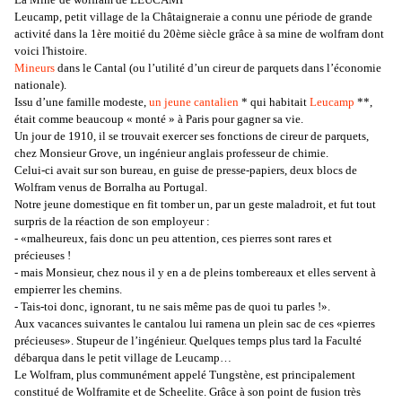
Leucamp
, petit village de la Châtaigneraie a connu une période de grande
activité dans la 1ère moitié du 20ème siècle grâce à sa mine de wolfram dont
voici l'histoire.
Mineurs
dans le Cantal (ou l’utilité d’un cireur de parquets dans l’économie
nationale).
Issu d’une famille modeste,
un jeune
cantalien
* qui habitait
Leucamp
**,
était comme beaucoup « monté » à Paris pour gagner sa vie.
Un jour de 1910, il se trouvait exercer ses fonctions de cireur de parquets,
chez Monsieur
Grove
, un ingénieur anglais professeur de chimie.
Celui-ci avait sur son bureau, en guise de presse-papiers, deux blocs de
Wolfram venus de
Borralha
au
Portugal
.
Notre jeune domestique en fit tomber un, par un geste maladroit, et fut tout
surpris de la réaction de son employeur :
- «malheureux, fais donc un peu attention, ces pierres sont rares et
précieuses !
- mais Monsieur, chez nous il y en a de pleins tombereaux et elles servent à
empierrer les chemins.
- Tais-toi donc, ignorant, tu ne sais même pas de quoi tu parles !».
Aux vacances suivantes le
cantalou
lui ramena un plein sac de ces «pierres
précieuses». Stupeur de l’ingénieur. Quelques temps plus tard la Faculté
débarqua dans le petit village de Leucamp…
Le Wolfram, plus communément appelé Tungstène, est principalement
constitué de
Wolframite
et de
Scheelite
. Grâce à son point de fusion très