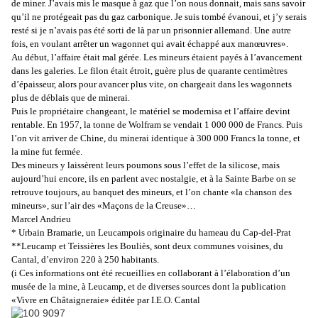
de miner. J’avais mis le masque à gaz que l’on nous donnait, mais sans savoir
qu’il ne protégeait pas du gaz carbonique. Je suis tombé évanoui, et j’y serais
resté si je n’avais pas été sorti de là par un prisonnier allemand. Une autre
fois, en voulant arrêter un wagonnet qui avait échappé aux manœuvres».
Au début, l’affaire était mal gérée. Les mineurs étaient payés à l’avancement
dans les galeries. Le filon était étroit, guère plus de quarante centimètres
d’épaisseur, alors pour avancer plus vite, on chargeait dans les wagonnets
plus de déblais que de minerai.
Puis le propriétaire changeant, le matériel se modernisa et l’affaire devint
rentable. En 1957, la tonne de Wolfram se vendait 1 000 000 de Francs. Puis
l’on vit arriver de Chine, du minerai identique à 300 000 Francs la tonne, et
la mine fut fermée.
Des mineurs y laissèrent leurs poumons sous l’effet de la silicose, mais
aujourd’hui encore, ils en parlent avec nostalgie, et à la Sainte Barbe on se
retrouve toujours, au banquet des mineurs, et l’on chante «la chanson des
mineurs», sur l’air des «Maçons de la Creuse»…
Marcel
Andrieu
*
Urbain
Bramarie
, un
Leucampois
originaire du hameau du Cap-
del
-
Prat
**
Leucamp
et
Teissières
les
Bouliès
, sont deux communes voisines, du
Cantal, d’environ 220 à 250 habitants.
(i Ces informations ont été recueillies en collaborant à l’élaboration d’un
musée de la mine, à
Leucamp
, et de diverses sources dont la publication
«Vivre en Châtaigneraie» éditée par I.E.O. Cantal