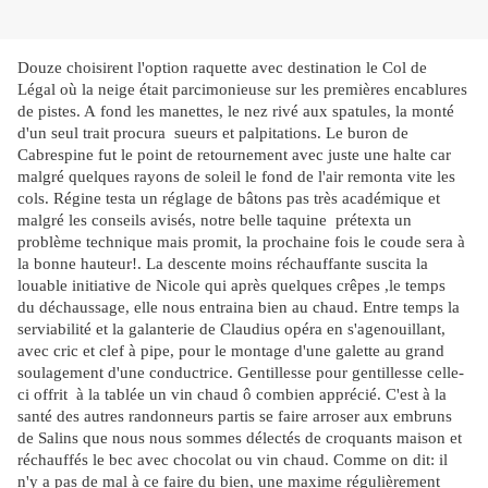
Douze choisirent l'option raquette avec destination le Col de
Légal où la neige était parcimonieuse sur les premières encablures
de pistes. A fond les manettes, le nez rivé aux spatules, la monté
d'un seul trait procura sueurs et palpitations. Le buron de
Cabrespine fut le point de retournement avec juste une halte car
malgré quelques rayons de soleil le fond de l'air remonta vite les
cols. Régine testa un réglage de bâtons pas très académique et
malgré les conseils avisés, notre belle taquine prétexta un
problème technique mais promit, la prochaine fois le coude sera à
la bonne hauteur!. La descente moins réchauffante suscita la
louable initiative de Nicole qui après quelques crêpes ,le temps
du déchaussage, elle nous entraina bien au chaud. Entre temps la
serviabilité et la galanterie de Claudius opéra en s'agenouillant,
avec cric et clef à pipe, pour le montage d'une galette au grand
soulagement d'une conductrice. Gentillesse pour gentillesse celle-
ci offrit à la tablée un vin chaud ô combien apprécié. C'est à la
santé des autres randonneurs partis se faire arroser aux embruns
de Salins que nous nous sommes délectés de croquants maison et
réchauffés le bec avec chocolat ou vin chaud. Comme on dit: il
n'y a pas de mal à ce faire du bien, une maxime régulièrement